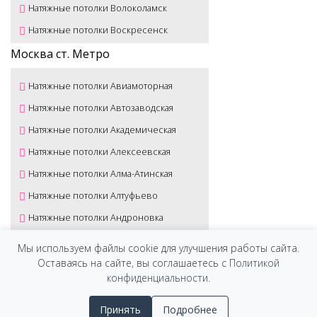
Натяжные потолки Волоколамск
Натяжные потолки Воскресенск
Натяжные потолки Высоковск
Москва ст. Метро
Натяжные потолки Голицыно
Натяжные потолки Авиамоторная
Натяжные потолки Дедовск
Натяжные потолки Автозаводская
Натяжные потолки Дзержинский
Натяжные потолки Академическая
Натяжные потолки Дмитров
Натяжные потолки Алексеевская
Натяжные потолки Долгопрудный
Натяжные потолки Алма-Атинская
Натяжные потолки Домодедово
Натяжные потолки Алтуфьево
Натяжные потолки Дрезна
Натяжные потолки Андроновка
Натяжные потолки Дубна
Натяжные потолки Аннино
Мы используем файлы cookie для улучшения работы сайта.
Натяжные потолки Егорьевск
Натяжные потолки Арбатская
Оставаясь на сайте, вы соглашаетесь с
Политикой
Натяжные потолки Жуковский
конфиденциальности
.
Натяжные потолки Аэропорт
Натяжные потолки Зарайск
Натяжные потолки Бабушкинская
© 2025. Все права защищены.
Принять
Подробнее
Натяжные потолки Звенигород